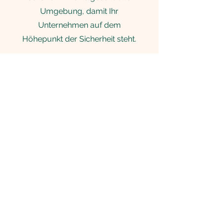
Umgebung, damit Ihr
Unternehmen auf dem
Höhepunkt der Sicherheit steht.
Jetzt kontaktieren
Salin Consulting
Wir bieten maßgeschneiderte
Beratungsdienstleistungen, um Ihre
Qualitätsstandards zu heben und den
Weg für Ihren Markterfolg zu ebnen.
Navigation
Home
Über uns